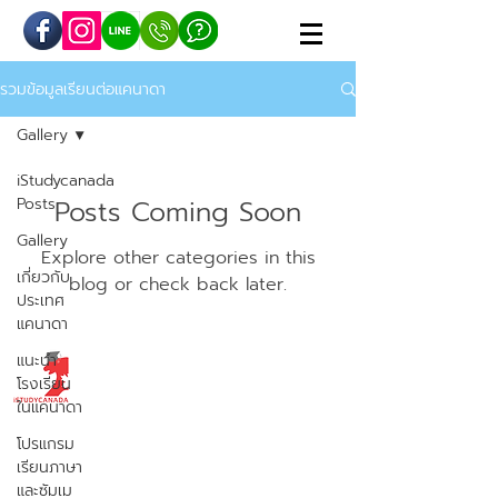
รวมข้อมูลเรียนต่อแคนาดา
Gallery
iStudycanada
Posts
Posts Coming Soon
Gallery
Explore other categories in this
เกี่ยวกับ
blog or check back later.
ประเทศ
แคนาดา
แนะนำ
iSTUDYCANADA
โรงเรียน
ในแคนาดา
เรียนต่อมัธยมแคนาดา
โปรแกรม
โครงการแลกเปลี่ยน 1 ปี
เรียนภาษา
และซัมเม
โครงการ Work & Study