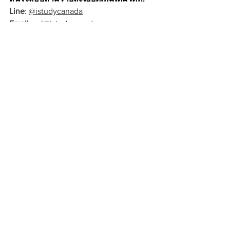
Line
: 
@istudycanada
Email
: 
esl@istudycanada.com
Website
: 
www.istudycanada.com
โทร
: 086-086-0035, 080-069-9055, 
02-658-7599
Facebook: 
https://www.facebook.com/istudycanad
apage/
© 2024 iSTUDYCANADA
โปรแกรมอื่นๆที่แนะนำ
เรียนภาษาสถาบันเอกชน