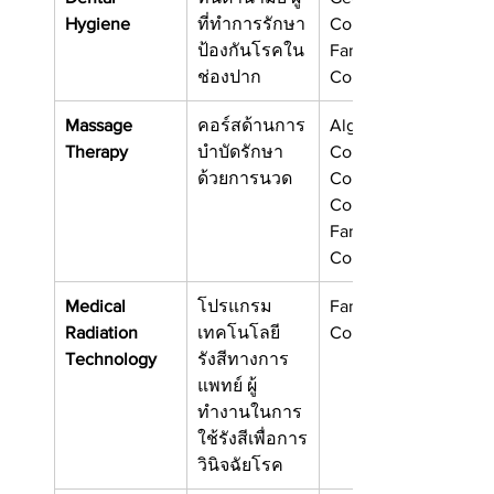
Hygiene
ที่ทำการรักษา
College
ป้องกันโรคใน
Fanshawe 
ช่องปาก
College
Massage 
คอร์สด้านการ
Algonquin 
Therapy
บำบัดรักษา
College
ด้วยการนวด
Conestoga 
College
Fanshawe 
College
Medical 
โปรแกรม
Fanshawe 
Radiation 
เทคโนโลยี
College
Technology
รังสีทางการ
แพทย์ ผู้
ทำงานในการ
ใช้รังสีเพื่อการ
วินิจฉัยโรค