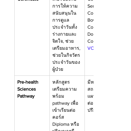
การให้ความ
Seneca 
สนับสนุนใน
College
การดูแล
Bow Valley 
ประจำวันทั้ง
College
ร่างกายและ
Douglas 
จิตใจ, ช่วย
College, BC
เตรียมอาหาร, 
VCC, BC
ช่วยในกิจวัตร
ประจำวันของ
ผู้ป่วย
Pre-health 
หลักสูตร
มีหลากหลาย
Sciences 
เตรียมความ
สถาบันขึ้นกับ
Pathway
พร้อม 
แผนการเรียน
pathway 
เพื่อ
ต่อของผู้เรียน
เข้าเรียนต่อ
ปรึกษา iSC
คอร์ส 
Diploma หรือ