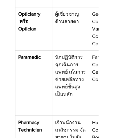
Opticianry 
ผู้เชี่ยวชาญ
Georgian 
 หรือ
ด้านสายตา
College
Optician
Vancouver 
Community 
College
Paramedic
นักปฏิบัติการ
Fanshawe 
ฉุกเฉินการ
College
แพทย์ เน้นการ
Centennial 
ช่วยเหลือทาง
College
แพทย์ขั้นสูง
เป็นหลัก
Pharmacy 
เจ้าพนักงาน
Humber 
Technician
เภสัชกรรม จัด
College
ยาตามใบสั่ง, 
Bow Valley 