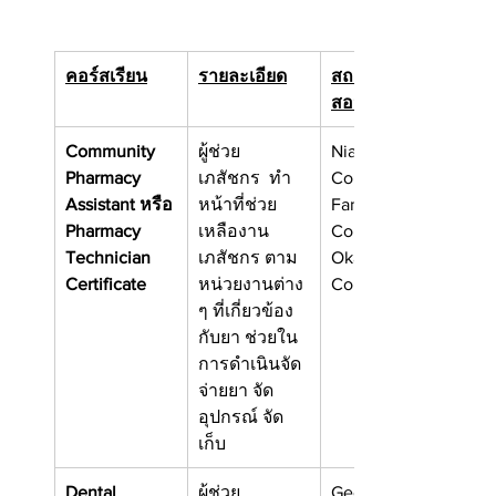
คอร์สเรียน
รายละเอียด
สถาบันที่เปิด
สอน (บางส่วน)
Community 
ผู้ช่วย
Niagara 
Pharmacy 
เภสัชกร  
ทำ
College
Assistant หรือ
หน้าที่ช่วย
Fanshawe 
Pharmacy 
เหลืองาน
College
Technician 
เภสัชกร ตาม
Okanagan 
Certificate
หน่วยงานต่าง 
College
ๆ ที่เกี่ยวข้อง
กับยา ช่วยใน
การดำเนินจัด
จ่ายยา จัด
อุปกรณ์ จัด
เก็บ
Dental 
ผู้ช่วย
Georgian 