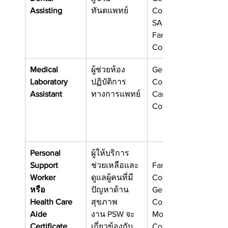
Assisting
ทันตแพทย์
College
SAIT
Fanshawe 
College
Medical 
ผู้ช่วยห้อง
Georgian 
Laboratory 
ปฏิบัติการ
College
Assistant
ทางการแพทย์
Camosun 
College
Personal 
ผู้ให้บริการ
Support 
ช่วยเหลือและ
Fanshawe 
Worker
ดูแลผู้คนที่มี
College
หรือ
ปัญหาด้าน
Georgian 
Health Care 
สุขภาพ  
College
Aide 
งาน PSW จะ
Mohawk 
Certificate
เกี่ยวข้องกับ
College,