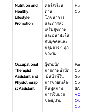
Nutrition and 
คอร์สเรียน
Humber 
Healthy 
ด้าน
College
Lifestyle 
โภชนาการ
Promotion
และการส่ง
เสริมสุขภาพ
และอนามัยให้
กับบุคคลและ
กลุ่มต่าง ๆ ทุก
ช่วงวัย
Occupational 
ผู้ช่วยนัก
Fanshawe 
Therapist 
กายภาพบำบัด
College
Assistant and 
 มีหน้าที่ใน
Georgian 
Physiotherapi
การช่วยเหลือ
College
st Assistant
ฟื้นฟูสภาพ
SAIT
การเจ็บป่วย
VCC
ของผู้ป่วย
Okanagan 
College