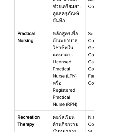
ช่วยเตรียมยา, 
College
ดูแลครุภัณฑ์ 
บันทึก
Practical 
หลักสูตรเพื่อ
Seneca 
Nursing
เป็นพยาบาล
College, ON
วิชาชีพใน
Georgian 
แคนาดา - 
College, ON
Licensed 
Camosun 
Practical 
College, BC
Nurse (LPN) 
Fanshawe 
หรือ 
College, ON
Registered 
Practical 
Nurse (RPN)
Recreation 
คอร์สเรียน
Niagara 
Therapy
ด้านกิจกรรม
College
นันทนาการ 
St.Lawrence 