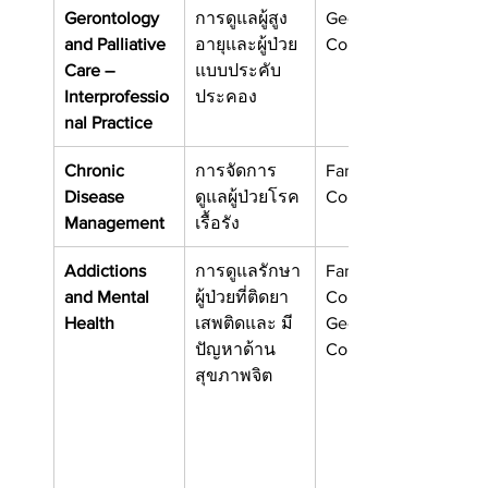
Gerontology 
การดูแลผู้สูง
Georgian 
and Palliative 
อายุและผู้ป่วย
College
Care – 
แบบประคับ
Interprofessio
ประคอง
nal Practice
Chronic 
การจัดการ
Fanshawe 
Disease
ดูแลผู้ป่วยโรค
College,
Management
เรื้อรัง
Addictions 
การดูแลรักษา
Fanshawe 
and Mental
ผู้ป่วยที่ติดยา
College
Health
เสพติดและ มี
Georgian 
ปัญหาด้าน
College
สุขภาพจิต