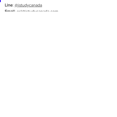
Line
: 
@istudycanada
Email
: 
esl@istudycanada.com
Website
: 
www.istudycanada.com
โทร
: 086-086-0035, 080-069-9055, 
02-658-7599
Facebook: 
https://www.facebook.com/istudycanad
apage/
© 2022 iSTUDYCANADA
โปรแกรมเรียนภาษาและซัมเมอร์แคมป์
See All
Recent Posts