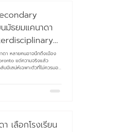
e Ridge ซึ่งเป็น
 Secondary
ียนมัธยมแคนาดา
terdisciplinary
หรับนักเรียนที่
คนาดา หลายคนอาจนึกถึงเมือง
oronto แต่ความจริงแล้ว
ดง ดนตรี !
 กลับมีเสน่ห์เฉพาะตัวที่ไม่ควรมอง
่ทาง iSTUDYCANADA ได้มีโอกาส
baldi Secondary School ตั้ง
ด้วยธรรมชาติ และใช้เวลาเดิน
 ชั่วโมงเท่านั้น! ทำไม
าสนใจ
าดา เลือกโรงเรียน