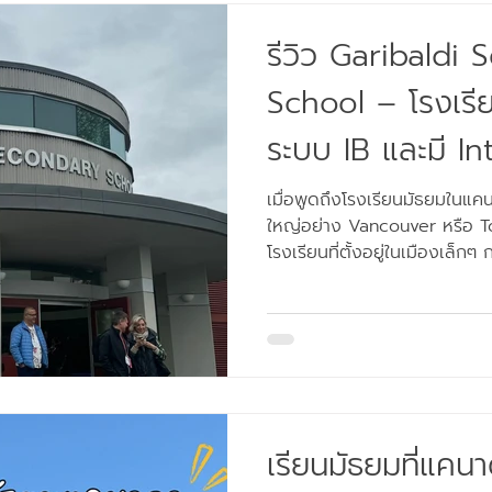
ย่านที่พักอาศัยของเมือง Mapl
รีวิว Garibaldi
School – โรงเร
ระบบ IB และมี In
Arts Academy สำ
เมื่อพูดถึงโรงเรียนมัธยมในแ
ใหญ่อย่าง Vancouver หรือ T
ชอบศิลปะ การแส
โรงเรียนที่ตั้งอยู่ในเมืองเล็กๆ
ข้ามเลยค่ะ หนึ่งในโรงเรียนที
ไปเยี่ยมชมด้วยตัวเองคือ Gari
อยู่ในเมือง Maple Ridge จังหวัด British Columbia เมืองนี้
น่ารักมากๆ เงียบสงบ รายล้อม
ทางจาก Vancouver เพียงประมาณ 1
Garibaldi จึงเป็นโรงเรียนที่น่
เรียนมัธยมที่แคน