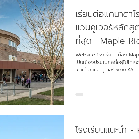
เรียนต่อแคนาดาโร
แวนคูเวอร์หลักสู
ที่สุด | Maple Ri
Meadows
Website โรงเรียน เมือง Maple Ridge และ Pitt Meadows
เป็นเมืองปริมณฑลที่อยู่ไม่ไกล
เข้าเมืองแวนคูเวอร์เพียง 45...
โรงเรียนแนะนำ - หน