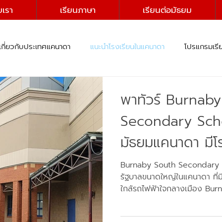
บเรา
เรียนภาษา
เรียนต่อมัธยม
เกี่ยวกับประเทศแคนาดา
แนะนำโรงเรียนในแคนาดา
โปรแกรมเรี
การพักอาศัยในประเทศแคนาดา
พาทัวร์ Burnab
Secondary Scho
มัธยมแคนาดา มีโ
หลักสูตร AP - 
Burnaby South Secondary S
รัฐบาลขนาดใหญ่ในแคนาดา ที่ม
รถไฟฟ้า
ใกล้รถไฟฟ้าใจกลางเมือง Bur
Kids ที่ชอบฟีลเมืองหลวง สะด
วิชาการยังแน่นมากๆ ต้องที่นี