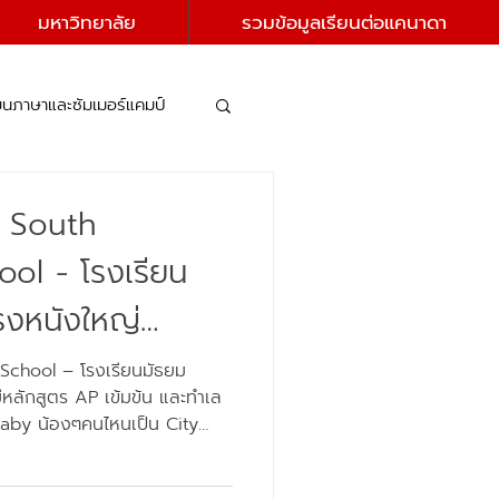
มหาวิทยาลัย
รวมข้อมูลเรียนต่อแคนาดา
ยนภาษาและซัมเมอร์แคมป์
y South
ol - โรงเรียน
รงหนังใหญ่
AP Capstone ใกล้
chool – โรงเรียนมัธยม
ีหลักสูตร AP เข้มข้น และทำเล
naby น้องๆคนไหนเป็น City
วก เดินห้าง มีรถไฟฟ้า แถม
่เลย + Burnaby South