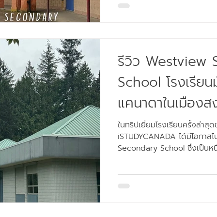
Secondary School คือหนึ่งใน
High School) ที่ใหญ่และครบเคร
British Columbia ประเทศแคนา
หาโรงเรียนมัธยมคุณภาพดี หลั
ความ
รีวิว Westview
School โรงเรียน
แคนาดาในเมืองส
Basketball Aca
ในทริปเยี่ยมโรงเรียนครั้งล่าส
iSTUDYCANADA ได้มีโอกาสไป
หลักสูตรเทคโนโลย
Secondary School ซึ่งเป็นหนึ
Maple Ridge – Pitt Meadow
คุ้นชื่อเมือง Maple Ridge เท
หรือ Toronto แต่ที่นี่กลับมีเ
สงบ ผู้คนเป็นมิตร ปลอดภัย แล
รู้ ทำเลที่ตั้งเงียบสงบ เหมาะกับการเรียนรู้ Westview ตั้งอยู่ใน