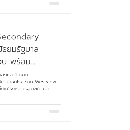
โรงเรียนมัธยมรัฐบาล (Public
ื่องที่สุดในเมือง Burnaby รัฐ
ดา เหมาะสำหรับนักเรียนที่มอง
กสูตรเข้มข้น พร้อมสิ่งอำนวย
 Secondary
มัธยมรัฐบาล
งบ พร้อม
demy และ
ุดของเรา ทีมงาน
เยี่ยมชมโรงเรียน Westview
ีระดับโลก
่งในโรงเรียนรัฐบาลในเขต
s (SD42) หลายคนอาจยังไม่
่าเมืองใหญ่ๆ อย่าง Vancouver
สน่ห์เฉพาะตัวด้วย บรรยากาศเมือง
ะเหมาะอย่างยิ่งสำหรับการเรียน